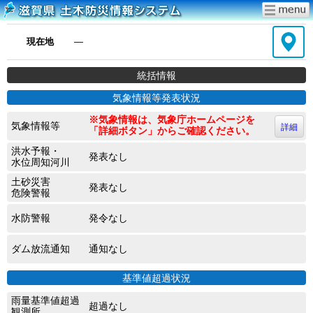
現在地
―
統括情報
気象情報等発表状況
※気象情報は、気象庁ホームページを
気象情報等
詳細
「詳細ボタン」からご確認ください。
洪水予報・
発表なし
水位周知河川
土砂災害
発表なし
危険警報
水防警報
発令なし
ダム放流通知
通知なし
基準値超過状況
雨量基準値超過
超過なし
観測所