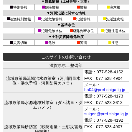
▼気象情報（土砂災害・大雨）
特別警報
危険警報
警報
注意報
▼河川氾濫に関する情報
氾濫特別警報
氾濫危険警報
氾濫警報
氾濫注意報
▼基準水位
氾濫危険水位
避難判断水位
氾濫注意水位
▼土砂災害降雨危険度
災害切迫
危険
警戒
注意
このサイトのお問い合わせ
滋賀県県土整備部
電話：077-528-4152
流域政策局流域治水政策室（河川雨量水
FAX：077-528-4904
位・洪水予報・河川防災カメラ）
メール：
ha04@pref.shiga.lg.jp
電話：077-528-4173
流域政策局水源地域対策室（ダム諸量・ダ
FAX：077-523-3613
ムカメラ）
メール：
suigen@pref.shiga.lg.jp
電話：077-528-4192
流域政策局砂防室（砂防雨量・土砂災害危
FAX：077-528-4907
険警報）