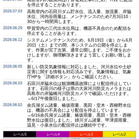
を停止することがあります。
2026.07.03
高島管内の石田川ダム貯水位、流入量、放流量、岸脇
水位、河内谷雨量は、メンテナンスのため7月3日10：
30から一時閉局します。
2026.06.29
甲賀管内の三代出水位局は、機器不具合のため配信を
停止することがあります。
2026.06.12
システムメンテナンスのため、6月19日（金）から6月
20日（土）までの間、本システムの公開を停止しま
す。作業が完了次第、通常公開します。ご不便をおか
けしますが、御理解頂きますよう宜しくお願い致しま
す。
2026.06.05
新しい防災気象情報に対応しました。河川水位や土砂
災害に関する情報も対応済みです。気象情報は、気象
庁HPを「詳細ボタン」からご確認ください。
2026.06.03
石田川岸脇水位は観測機器故障により配信停止してい
ます。石田川の様子は県の大床河川防災カメラまたは
高島市の岸脇橋河川防災カメラで確認いただけます。
→6/17午後復旧しました。
2026.06.02
余呉湖ダム諸量、椿坂雨量、黒田・堂木・西柳野水位
は、機器の不具合により配信を停止しています。
→6/16余呉湖ダム諸量、椿坂雨量、黒田・堂木・西柳
野水位は復旧しました。姉川ダム諸量、甲津原雨量、
温見・小泉水位の配信停止は継続中です。
レベル5
レベル4
レベル3
レベル2