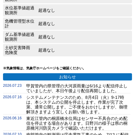
水位基準値超過
超過なし
観測所
危機管理型水位
超過なし
計
ダム基準値超過
超過なし
観測所
土砂災害降雨
超過なし
危険度
※気象情報は、気象庁ホームページをご確認ください。
お知らせ
2026.07.23
甲賀管内の県管理の大河原雨量は6/16より配信停止し
ていましたが、本日午後より配信再開しました。
2026.07.16
システムメンテナンスのため、8月4日（火）9-17時
は、本システムの公開を停止します。作業が完了次
第、通常公開します。ご不便をおかけしますが、御理
解頂きますよう宜しくお願い致します。
2026.06.16
東近江管内の桐原橋水位局はセンサー不具合のため配
信を停止する場合があります。日野川の様子は県の桐
原橋河川防災カメラで確認いただけます。
2026.07.10
南部管内の観測局は庁舎電気工事のため、7/12 に配信