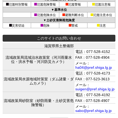
氾濫特別警報
氾濫危険警報
氾濫警報
氾濫注意報
▼基準水位
氾濫危険水位
避難判断水位
氾濫注意水位
▼土砂災害降雨危険度
災害切迫
危険
警戒
注意
このサイトのお問い合わせ
滋賀県県土整備部
電話：077-528-4152
流域政策局流域治水政策室（河川雨量水
FAX：077-528-4904
位・洪水予報・河川防災カメラ）
メール：
ha04@pref.shiga.lg.jp
電話：077-528-4173
流域政策局水源地域対策室（ダム諸量・ダ
FAX：077-523-3613
ムカメラ）
メール：
suigen@pref.shiga.lg.jp
電話：077-528-4192
流域政策局砂防室（砂防雨量・土砂災害危
FAX：077-528-4907
険警報）
メール：
sabo@pref.shiga.lg.jp