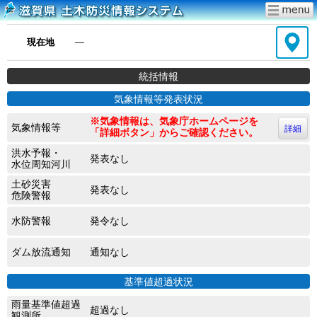
現在地
―
統括情報
気象情報等発表状況
※気象情報は、気象庁ホームページを
気象情報等
詳細
「詳細ボタン」からご確認ください。
洪水予報・
発表なし
水位周知河川
土砂災害
発表なし
危険警報
水防警報
発令なし
ダム放流通知
通知なし
基準値超過状況
雨量基準値超過
超過なし
観測所