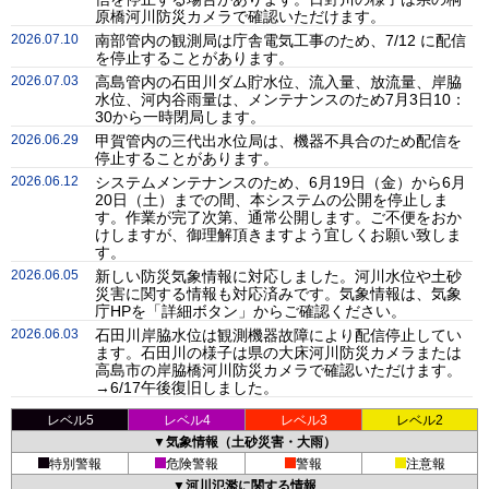
原橋河川防災カメラで確認いただけます。
2026.07.10
南部管内の観測局は庁舎電気工事のため、7/12 に配信
を停止することがあります。
2026.07.03
高島管内の石田川ダム貯水位、流入量、放流量、岸脇
水位、河内谷雨量は、メンテナンスのため7月3日10：
30から一時閉局します。
2026.06.29
甲賀管内の三代出水位局は、機器不具合のため配信を
停止することがあります。
2026.06.12
システムメンテナンスのため、6月19日（金）から6月
20日（土）までの間、本システムの公開を停止しま
す。作業が完了次第、通常公開します。ご不便をおか
けしますが、御理解頂きますよう宜しくお願い致しま
す。
2026.06.05
新しい防災気象情報に対応しました。河川水位や土砂
災害に関する情報も対応済みです。気象情報は、気象
庁HPを「詳細ボタン」からご確認ください。
2026.06.03
石田川岸脇水位は観測機器故障により配信停止してい
ます。石田川の様子は県の大床河川防災カメラまたは
高島市の岸脇橋河川防災カメラで確認いただけます。
→6/17午後復旧しました。
レベル5
レベル4
レベル3
レベル2
▼気象情報（土砂災害・大雨）
特別警報
危険警報
警報
注意報
▼河川氾濫に関する情報