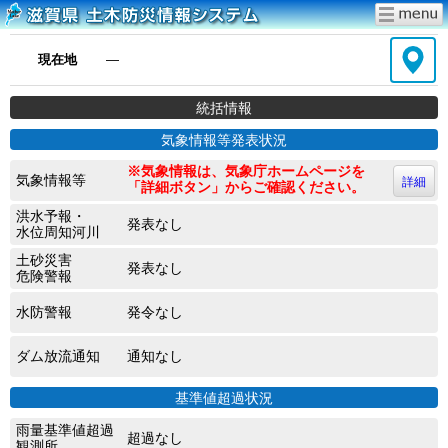
現在地
―
統括情報
気象情報等発表状況
※気象情報は、気象庁ホームページを
気象情報等
詳細
「詳細ボタン」からご確認ください。
洪水予報・
発表なし
水位周知河川
土砂災害
発表なし
危険警報
水防警報
発令なし
ダム放流通知
通知なし
基準値超過状況
雨量基準値超過
超過なし
観測所