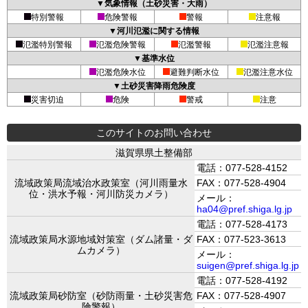
▼気象情報（土砂災害・大雨）
特別警報
危険警報
警報
注意報
▼河川氾濫に関する情報
氾濫特別警報
氾濫危険警報
氾濫警報
氾濫注意報
▼基準水位
氾濫危険水位
避難判断水位
氾濫注意水位
▼土砂災害降雨危険度
災害切迫
危険
警戒
注意
このサイトのお問い合わせ
滋賀県県土整備部
電話：077-528-4152
流域政策局流域治水政策室（河川雨量水
FAX：077-528-4904
位・洪水予報・河川防災カメラ）
メール：
ha04@pref.shiga.lg.jp
電話：077-528-4173
流域政策局水源地域対策室（ダム諸量・ダ
FAX：077-523-3613
ムカメラ）
メール：
suigen@pref.shiga.lg.jp
電話：077-528-4192
流域政策局砂防室（砂防雨量・土砂災害危
FAX：077-528-4907
険警報）