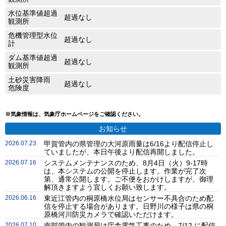
水位基準値超過
超過なし
観測所
危機管理型水位
超過なし
計
ダム基準値超過
超過なし
観測所
土砂災害降雨
超過なし
危険度
※気象情報は、気象庁ホームページをご確認ください。
お知らせ
2026.07.23
甲賀管内の県管理の大河原雨量は6/16より配信停止し
ていましたが、本日午後より配信再開しました。
2026.07.16
システムメンテナンスのため、8月4日（火）9-17時
は、本システムの公開を停止します。作業が完了次
第、通常公開します。ご不便をおかけしますが、御理
解頂きますよう宜しくお願い致します。
2026.06.16
東近江管内の桐原橋水位局はセンサー不具合のため配
信を停止する場合があります。日野川の様子は県の桐
原橋河川防災カメラで確認いただけます。
2026.07.10
南部管内の観測局は庁舎電気工事のため、7/12 に配信