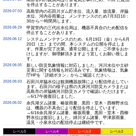
を停止することがあります。
2026.07.03
高島管内の石田川ダム貯水位、流入量、放流量、岸脇
水位、河内谷雨量は、メンテナンスのため7月3日10：
30から一時閉局します。
2026.06.29
甲賀管内の三代出水位局は、機器不具合のため配信を
停止することがあります。
2026.06.12
システムメンテナンスのため、6月19日（金）から6月
20日（土）までの間、本システムの公開を停止しま
す。作業が完了次第、通常公開します。ご不便をおか
けしますが、御理解頂きますよう宜しくお願い致しま
す。
2026.06.05
新しい防災気象情報に対応しました。河川水位や土砂
災害に関する情報も対応済みです。気象情報は、気象
庁HPを「詳細ボタン」からご確認ください。
2026.06.03
石田川岸脇水位は観測機器故障により配信停止してい
ます。石田川の様子は県の大床河川防災カメラまたは
高島市の岸脇橋河川防災カメラで確認いただけます。
→6/17午後復旧しました。
2026.06.02
余呉湖ダム諸量、椿坂雨量、黒田・堂木・西柳野水位
は、機器の不具合により配信を停止しています。
→6/16余呉湖ダム諸量、椿坂雨量、黒田・堂木・西柳
野水位は復旧しました。姉川ダム諸量、甲津原雨量、
温見・小泉水位の配信停止は継続中です。
レベル5
レベル4
レベル3
レベル2