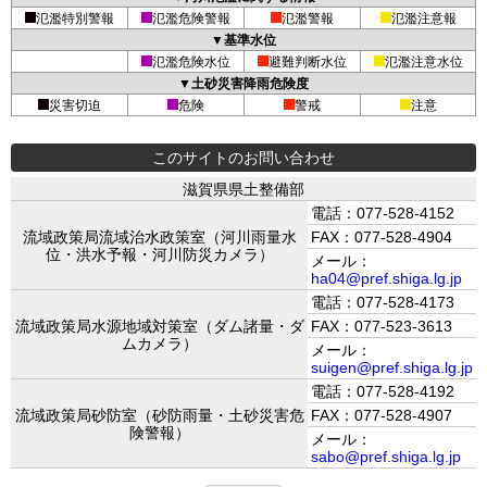
氾濫特別警報
氾濫危険警報
氾濫警報
氾濫注意報
▼基準水位
氾濫危険水位
避難判断水位
氾濫注意水位
▼土砂災害降雨危険度
災害切迫
危険
警戒
注意
このサイトのお問い合わせ
滋賀県県土整備部
電話：077-528-4152
流域政策局流域治水政策室（河川雨量水
FAX：077-528-4904
位・洪水予報・河川防災カメラ）
メール：
ha04@pref.shiga.lg.jp
電話：077-528-4173
流域政策局水源地域対策室（ダム諸量・ダ
FAX：077-523-3613
ムカメラ）
メール：
suigen@pref.shiga.lg.jp
電話：077-528-4192
流域政策局砂防室（砂防雨量・土砂災害危
FAX：077-528-4907
険警報）
メール：
sabo@pref.shiga.lg.jp