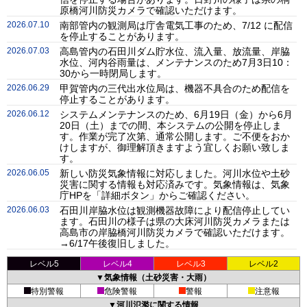
原橋河川防災カメラで確認いただけます。
2026.07.10
南部管内の観測局は庁舎電気工事のため、7/12 に配信
を停止することがあります。
2026.07.03
高島管内の石田川ダム貯水位、流入量、放流量、岸脇
水位、河内谷雨量は、メンテナンスのため7月3日10：
30から一時閉局します。
2026.06.29
甲賀管内の三代出水位局は、機器不具合のため配信を
停止することがあります。
2026.06.12
システムメンテナンスのため、6月19日（金）から6月
20日（土）までの間、本システムの公開を停止しま
す。作業が完了次第、通常公開します。ご不便をおか
けしますが、御理解頂きますよう宜しくお願い致しま
す。
2026.06.05
新しい防災気象情報に対応しました。河川水位や土砂
災害に関する情報も対応済みです。気象情報は、気象
庁HPを「詳細ボタン」からご確認ください。
2026.06.03
石田川岸脇水位は観測機器故障により配信停止してい
ます。石田川の様子は県の大床河川防災カメラまたは
高島市の岸脇橋河川防災カメラで確認いただけます。
→6/17午後復旧しました。
レベル5
レベル4
レベル3
レベル2
▼気象情報（土砂災害・大雨）
特別警報
危険警報
警報
注意報
▼河川氾濫に関する情報