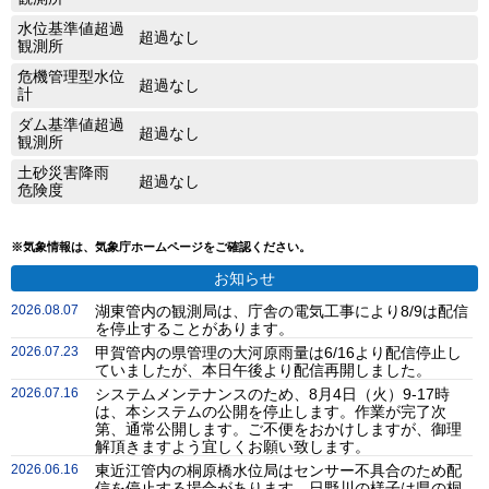
水位基準値超過
超過なし
観測所
危機管理型水位
超過なし
計
ダム基準値超過
超過なし
観測所
土砂災害降雨
超過なし
危険度
※気象情報は、気象庁ホームページをご確認ください。
お知らせ
2026.08.07
湖東管内の観測局は、庁舎の電気工事により8/9は配信
を停止することがあります。
2026.07.23
甲賀管内の県管理の大河原雨量は6/16より配信停止し
ていましたが、本日午後より配信再開しました。
2026.07.16
システムメンテナンスのため、8月4日（火）9-17時
は、本システムの公開を停止します。作業が完了次
第、通常公開します。ご不便をおかけしますが、御理
解頂きますよう宜しくお願い致します。
2026.06.16
東近江管内の桐原橋水位局はセンサー不具合のため配
信を停止する場合があります。日野川の様子は県の桐