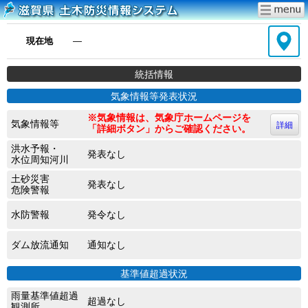
現在地
―
統括情報
気象情報等発表状況
※気象情報は、気象庁ホームページを
気象情報等
詳細
「詳細ボタン」からご確認ください。
洪水予報・
発表なし
水位周知河川
土砂災害
発表なし
危険警報
水防警報
発令なし
ダム放流通知
通知なし
基準値超過状況
雨量基準値超過
超過なし
観測所