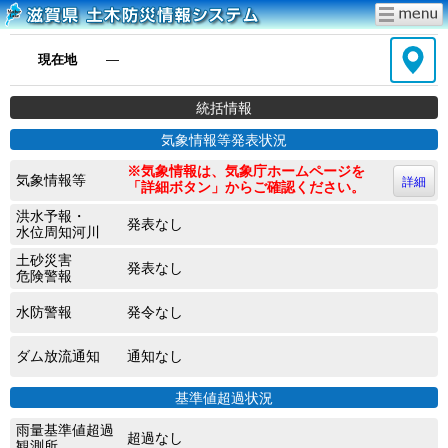
現在地
―
統括情報
気象情報等発表状況
※気象情報は、気象庁ホームページを
気象情報等
詳細
「詳細ボタン」からご確認ください。
洪水予報・
発表なし
水位周知河川
土砂災害
発表なし
危険警報
水防警報
発令なし
ダム放流通知
通知なし
基準値超過状況
雨量基準値超過
超過なし
観測所