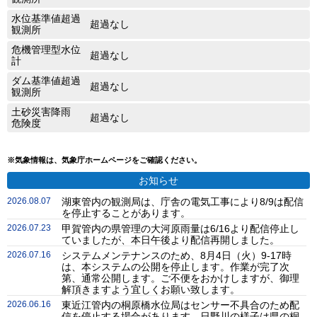
水位基準値超過
超過なし
観測所
危機管理型水位
超過なし
計
ダム基準値超過
超過なし
観測所
土砂災害降雨
超過なし
危険度
※気象情報は、気象庁ホームページをご確認ください。
お知らせ
2026.08.07
湖東管内の観測局は、庁舎の電気工事により8/9は配信
を停止することがあります。
2026.07.23
甲賀管内の県管理の大河原雨量は6/16より配信停止し
ていましたが、本日午後より配信再開しました。
2026.07.16
システムメンテナンスのため、8月4日（火）9-17時
は、本システムの公開を停止します。作業が完了次
第、通常公開します。ご不便をおかけしますが、御理
解頂きますよう宜しくお願い致します。
2026.06.16
東近江管内の桐原橋水位局はセンサー不具合のため配
信を停止する場合があります。日野川の様子は県の桐