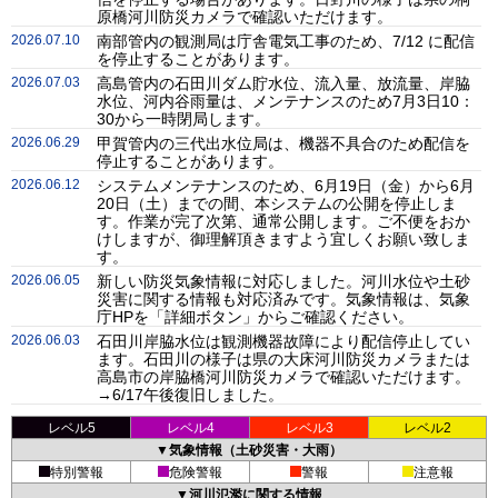
原橋河川防災カメラで確認いただけます。
2026.07.10
南部管内の観測局は庁舎電気工事のため、7/12 に配信
を停止することがあります。
2026.07.03
高島管内の石田川ダム貯水位、流入量、放流量、岸脇
水位、河内谷雨量は、メンテナンスのため7月3日10：
30から一時閉局します。
2026.06.29
甲賀管内の三代出水位局は、機器不具合のため配信を
停止することがあります。
2026.06.12
システムメンテナンスのため、6月19日（金）から6月
20日（土）までの間、本システムの公開を停止しま
す。作業が完了次第、通常公開します。ご不便をおか
けしますが、御理解頂きますよう宜しくお願い致しま
す。
2026.06.05
新しい防災気象情報に対応しました。河川水位や土砂
災害に関する情報も対応済みです。気象情報は、気象
庁HPを「詳細ボタン」からご確認ください。
2026.06.03
石田川岸脇水位は観測機器故障により配信停止してい
ます。石田川の様子は県の大床河川防災カメラまたは
高島市の岸脇橋河川防災カメラで確認いただけます。
→6/17午後復旧しました。
レベル5
レベル4
レベル3
レベル2
▼気象情報（土砂災害・大雨）
特別警報
危険警報
警報
注意報
▼河川氾濫に関する情報