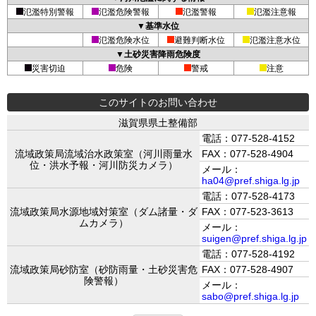
氾濫特別警報
氾濫危険警報
氾濫警報
氾濫注意報
▼基準水位
氾濫危険水位
避難判断水位
氾濫注意水位
▼土砂災害降雨危険度
災害切迫
危険
警戒
注意
このサイトのお問い合わせ
滋賀県県土整備部
電話：077-528-4152
流域政策局流域治水政策室（河川雨量水
FAX：077-528-4904
位・洪水予報・河川防災カメラ）
メール：
ha04@pref.shiga.lg.jp
電話：077-528-4173
流域政策局水源地域対策室（ダム諸量・ダ
FAX：077-523-3613
ムカメラ）
メール：
suigen@pref.shiga.lg.jp
電話：077-528-4192
流域政策局砂防室（砂防雨量・土砂災害危
FAX：077-528-4907
険警報）
メール：
sabo@pref.shiga.lg.jp