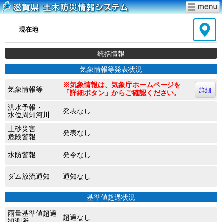
現在地
―
統括情報
気象情報等発表状況
※気象情報は、気象庁ホームページを
気象情報等
詳細
「詳細ボタン」からご確認ください。
洪水予報・
発表なし
水位周知河川
土砂災害
発表なし
危険警報
水防警報
発令なし
ダム放流通知
通知なし
基準値超過状況
雨量基準値超過
超過なし
観測所