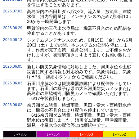
を停止することがあります。
2026.07.03
高島管内の石田川ダム貯水位、流入量、放流量、岸脇
水位、河内谷雨量は、メンテナンスのため7月3日10：
30から一時閉局します。
2026.06.29
甲賀管内の三代出水位局は、機器不具合のため配信を
停止することがあります。
2026.06.12
システムメンテナンスのため、6月19日（金）から6月
20日（土）までの間、本システムの公開を停止しま
す。作業が完了次第、通常公開します。ご不便をおか
けしますが、御理解頂きますよう宜しくお願い致しま
す。
2026.06.05
新しい防災気象情報に対応しました。河川水位や土砂
災害に関する情報も対応済みです。気象情報は、気象
庁HPを「詳細ボタン」からご確認ください。
2026.06.03
石田川岸脇水位は観測機器故障により配信停止してい
ます。石田川の様子は県の大床河川防災カメラまたは
高島市の岸脇橋河川防災カメラで確認いただけます。
→6/17午後復旧しました。
2026.06.02
余呉湖ダム諸量、椿坂雨量、黒田・堂木・西柳野水位
は、機器の不具合により配信を停止しています。
→6/16余呉湖ダム諸量、椿坂雨量、黒田・堂木・西柳
野水位は復旧しました。姉川ダム諸量、甲津原雨量、
温見・小泉水位の配信停止は継続中です。
レベル5
レベル4
レベル3
レベル2