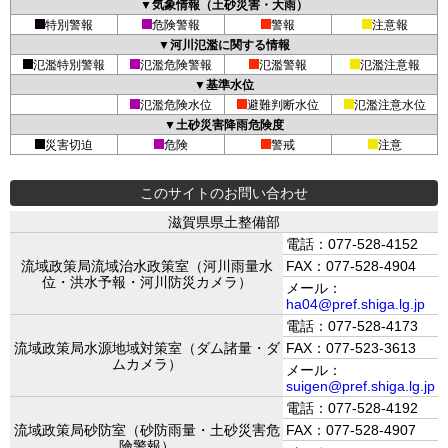
▼気象情報（土砂災害・大雨）
特別警報
危険警報
警報
注意報
▼河川氾濫に関する情報
氾濫特別警報
氾濫危険警報
氾濫警報
氾濫注意報
▼基準水位
氾濫危険水位
避難判断水位
氾濫注意水位
▼土砂災害降雨危険度
災害切迫
危険
警戒
注意
このサイトのお問い合わせ
滋賀県県土整備部
電話：077-528-4152
流域政策局流域治水政策室（河川雨量水
FAX：077-528-4904
位・洪水予報・河川防災カメラ）
メール：
ha04@pref.shiga.lg.jp
電話：077-528-4173
流域政策局水源地域対策室（ダム諸量・ダ
FAX：077-523-3613
ムカメラ）
メール：
suigen@pref.shiga.lg.jp
電話：077-528-4192
流域政策局砂防室（砂防雨量・土砂災害危
FAX：077-528-4907
険警報）