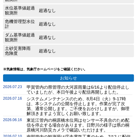
水位基準値超過
超過なし
観測所
危機管理型水位
超過なし
計
ダム基準値超過
超過なし
観測所
土砂災害降雨
超過なし
危険度
※気象情報は、気象庁ホームページをご確認ください。
お知らせ
2026.07.23
甲賀管内の県管理の大河原雨量は6/16より配信停止し
ていましたが、本日午後より配信再開しました。
2026.07.16
システムメンテナンスのため、8月4日（火）9-17時
は、本システムの公開を停止します。作業が完了次
第、通常公開します。ご不便をおかけしますが、御理
解頂きますよう宜しくお願い致します。
2026.06.16
東近江管内の桐原橋水位局はセンサー不具合のため配
信を停止する場合があります。日野川の様子は県の桐
原橋河川防災カメラで確認いただけます。
2026.07.10
南部管内の観測局は庁舎電気工事のため、7/12 に配信