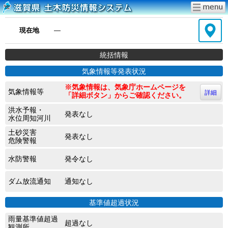
現在地
―
統括情報
気象情報等発表状況
※気象情報は、気象庁ホームページを
気象情報等
詳細
「詳細ボタン」からご確認ください。
洪水予報・
発表なし
水位周知河川
土砂災害
発表なし
危険警報
水防警報
発令なし
ダム放流通知
通知なし
基準値超過状況
雨量基準値超過
超過なし
観測所