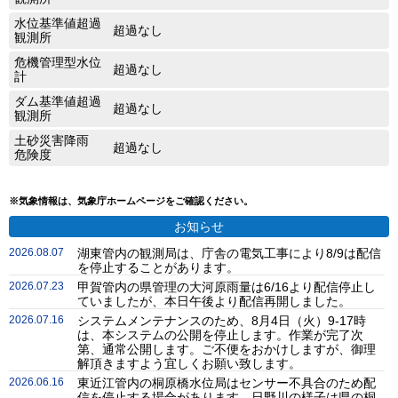
水位基準値超過
超過なし
観測所
危機管理型水位
超過なし
計
ダム基準値超過
超過なし
観測所
土砂災害降雨
超過なし
危険度
※気象情報は、気象庁ホームページをご確認ください。
お知らせ
2026.08.07
湖東管内の観測局は、庁舎の電気工事により8/9は配信
を停止することがあります。
2026.07.23
甲賀管内の県管理の大河原雨量は6/16より配信停止し
ていましたが、本日午後より配信再開しました。
2026.07.16
システムメンテナンスのため、8月4日（火）9-17時
は、本システムの公開を停止します。作業が完了次
第、通常公開します。ご不便をおかけしますが、御理
解頂きますよう宜しくお願い致します。
2026.06.16
東近江管内の桐原橋水位局はセンサー不具合のため配
信を停止する場合があります。日野川の様子は県の桐