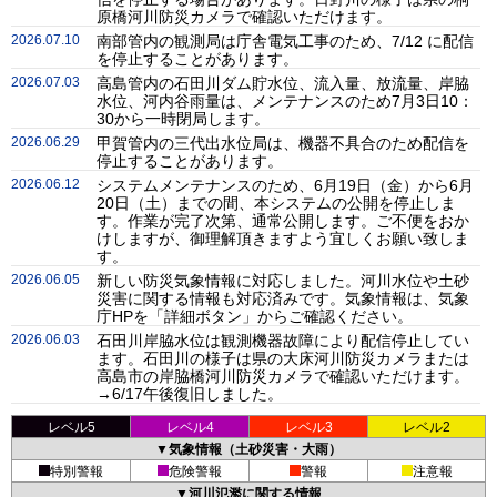
原橋河川防災カメラで確認いただけます。
2026.07.10
南部管内の観測局は庁舎電気工事のため、7/12 に配信
を停止することがあります。
2026.07.03
高島管内の石田川ダム貯水位、流入量、放流量、岸脇
水位、河内谷雨量は、メンテナンスのため7月3日10：
30から一時閉局します。
2026.06.29
甲賀管内の三代出水位局は、機器不具合のため配信を
停止することがあります。
2026.06.12
システムメンテナンスのため、6月19日（金）から6月
20日（土）までの間、本システムの公開を停止しま
す。作業が完了次第、通常公開します。ご不便をおか
けしますが、御理解頂きますよう宜しくお願い致しま
す。
2026.06.05
新しい防災気象情報に対応しました。河川水位や土砂
災害に関する情報も対応済みです。気象情報は、気象
庁HPを「詳細ボタン」からご確認ください。
2026.06.03
石田川岸脇水位は観測機器故障により配信停止してい
ます。石田川の様子は県の大床河川防災カメラまたは
高島市の岸脇橋河川防災カメラで確認いただけます。
→6/17午後復旧しました。
レベル5
レベル4
レベル3
レベル2
▼気象情報（土砂災害・大雨）
特別警報
危険警報
警報
注意報
▼河川氾濫に関する情報