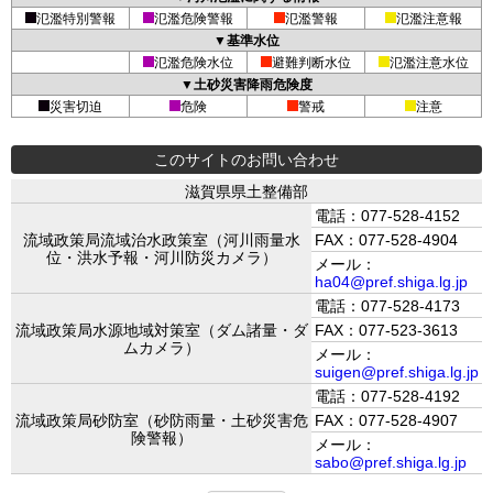
氾濫特別警報
氾濫危険警報
氾濫警報
氾濫注意報
▼基準水位
氾濫危険水位
避難判断水位
氾濫注意水位
▼土砂災害降雨危険度
災害切迫
危険
警戒
注意
このサイトのお問い合わせ
滋賀県県土整備部
電話：077-528-4152
流域政策局流域治水政策室（河川雨量水
FAX：077-528-4904
位・洪水予報・河川防災カメラ）
メール：
ha04@pref.shiga.lg.jp
電話：077-528-4173
流域政策局水源地域対策室（ダム諸量・ダ
FAX：077-523-3613
ムカメラ）
メール：
suigen@pref.shiga.lg.jp
電話：077-528-4192
流域政策局砂防室（砂防雨量・土砂災害危
FAX：077-528-4907
険警報）
メール：
sabo@pref.shiga.lg.jp