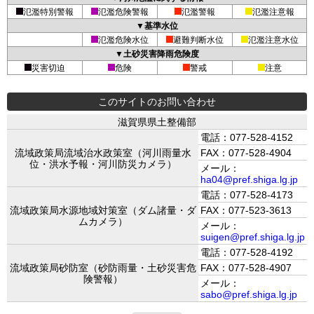
氾濫特別警報
氾濫危険警報
氾濫警報
氾濫注意報
▼基準水位
氾濫危険水位
避難判断水位
氾濫注意水位
▼土砂災害降雨危険度
災害切迫
危険
警戒
注意
このサイトのお問い合わせ
滋賀県県土整備部
電話：077-528-4152
流域政策局流域治水政策室（河川雨量水
FAX：077-528-4904
位・洪水予報・河川防災カメラ）
メール：
ha04@pref.shiga.lg.jp
電話：077-528-4173
流域政策局水源地域対策室（ダム諸量・ダ
FAX：077-523-3613
ムカメラ）
メール：
suigen@pref.shiga.lg.jp
電話：077-528-4192
流域政策局砂防室（砂防雨量・土砂災害危
FAX：077-528-4907
険警報）
メール：
sabo@pref.shiga.lg.jp