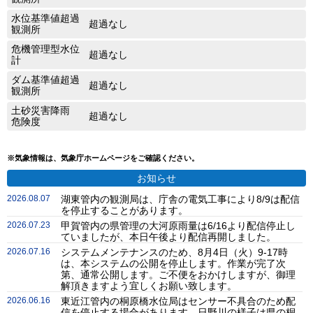
水位基準値超過
超過なし
観測所
危機管理型水位
超過なし
計
ダム基準値超過
超過なし
観測所
土砂災害降雨
超過なし
危険度
※気象情報は、気象庁ホームページをご確認ください。
お知らせ
2026.08.07
湖東管内の観測局は、庁舎の電気工事により8/9は配信
を停止することがあります。
2026.07.23
甲賀管内の県管理の大河原雨量は6/16より配信停止し
ていましたが、本日午後より配信再開しました。
2026.07.16
システムメンテナンスのため、8月4日（火）9-17時
は、本システムの公開を停止します。作業が完了次
第、通常公開します。ご不便をおかけしますが、御理
解頂きますよう宜しくお願い致します。
2026.06.16
東近江管内の桐原橋水位局はセンサー不具合のため配
信を停止する場合があります。日野川の様子は県の桐