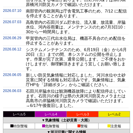
原橋河川防災カメラで確認いただけます。
2026.07.10
南部管内の観測局は庁舎電気工事のため、7/12 に配信
を停止することがあります。
2026.07.03
高島管内の石田川ダム貯水位、流入量、放流量、岸脇
水位、河内谷雨量は、メンテナンスのため7月3日10：
30から一時閉局します。
2026.06.29
甲賀管内の三代出水位局は、機器不具合のため配信を
停止することがあります。
2026.06.12
システムメンテナンスのため、6月19日（金）から6月
20日（土）までの間、本システムの公開を停止しま
す。作業が完了次第、通常公開します。ご不便をおか
けしますが、御理解頂きますよう宜しくお願い致しま
す。
2026.06.05
新しい防災気象情報に対応しました。河川水位や土砂
災害に関する情報も対応済みです。気象情報は、気象
庁HPを「詳細ボタン」からご確認ください。
2026.06.03
石田川岸脇水位は観測機器故障により配信停止してい
ます。石田川の様子は県の大床河川防災カメラまたは
高島市の岸脇橋河川防災カメラで確認いただけます。
→6/17午後復旧しました。
レベル5
レベル4
レベル3
レベル2
▼気象情報（土砂災害・大雨）
特別警報
危険警報
警報
注意報
▼河川氾濫に関する情報