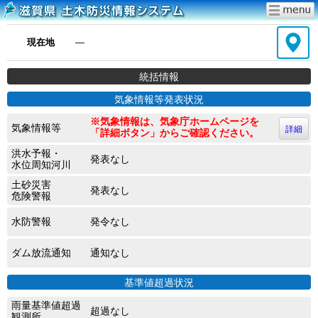
現在地
―
統括情報
気象情報等発表状況
※気象情報は、気象庁ホームページを
気象情報等
詳細
「詳細ボタン」からご確認ください。
洪水予報・
発表なし
水位周知河川
土砂災害
発表なし
危険警報
水防警報
発令なし
ダム放流通知
通知なし
基準値超過状況
雨量基準値超過
超過なし
観測所