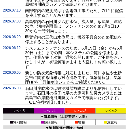
原橋河川防災カメラで確認いただけます。
2026.07.10
南部管内の観測局は庁舎電気工事のため、7/12 に配信
を停止することがあります。
2026.07.03
高島管内の石田川ダム貯水位、流入量、放流量、岸脇
水位、河内谷雨量は、メンテナンスのため7月3日10：
30から一時閉局します。
2026.06.29
甲賀管内の三代出水位局は、機器不具合のため配信を
停止することがあります。
2026.06.12
システムメンテナンスのため、6月19日（金）から6月
20日（土）までの間、本システムの公開を停止しま
す。作業が完了次第、通常公開します。ご不便をおか
けしますが、御理解頂きますよう宜しくお願い致しま
す。
2026.06.05
新しい防災気象情報に対応しました。河川水位や土砂
災害に関する情報も対応済みです。気象情報は、気象
庁HPを「詳細ボタン」からご確認ください。
2026.06.03
石田川岸脇水位は観測機器故障により配信停止してい
ます。石田川の様子は県の大床河川防災カメラまたは
高島市の岸脇橋河川防災カメラで確認いただけます。
→6/17午後復旧しました。
レベル5
レベル4
レベル3
レベル2
▼気象情報（土砂災害・大雨）
特別警報
危険警報
警報
注意報
▼河川氾濫に関する情報