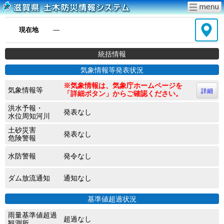
現在地
―
統括情報
気象情報等発表状況
※気象情報は、気象庁ホームページを
気象情報等
詳細
「詳細ボタン」からご確認ください。
洪水予報・
発表なし
水位周知河川
土砂災害
発表なし
危険警報
水防警報
発令なし
ダム放流通知
通知なし
基準値超過状況
雨量基準値超過
超過なし
観測所