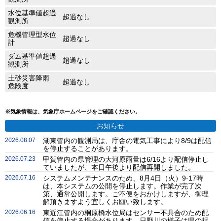
水位基準値超過
超過なし
観測所
危機管理型水位
超過なし
計
ダム基準値超過
超過なし
観測所
土砂災害降雨
超過なし
危険度
※気象情報は、気象庁ホームページをご確認ください。
お知らせ
2026.08.07
湖東管内の観測局は、庁舎の電気工事により8/9は配信
を停止することがあります。
2026.07.23
甲賀管内の県管理の大河原雨量は6/16より配信停止し
ていましたが、本日午後より配信再開しました。
2026.07.16
システムメンテナンスのため、8月4日（火）9-17時
は、本システムの公開を停止します。作業が完了次
第、通常公開します。ご不便をおかけしますが、御理
解頂きますよう宜しくお願い致します。
2026.06.16
東近江管内の桐原橋水位局はセンサー不具合のため配
信を停止する場合があります。日野川の様子は県の桐