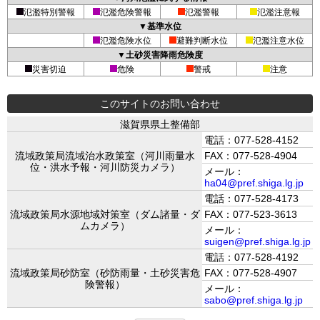
氾濫特別警報
氾濫危険警報
氾濫警報
氾濫注意報
▼基準水位
氾濫危険水位
避難判断水位
氾濫注意水位
▼土砂災害降雨危険度
災害切迫
危険
警戒
注意
このサイトのお問い合わせ
滋賀県県土整備部
電話：077-528-4152
流域政策局流域治水政策室（河川雨量水
FAX：077-528-4904
位・洪水予報・河川防災カメラ）
メール：
ha04@pref.shiga.lg.jp
電話：077-528-4173
流域政策局水源地域対策室（ダム諸量・ダ
FAX：077-523-3613
ムカメラ）
メール：
suigen@pref.shiga.lg.jp
電話：077-528-4192
流域政策局砂防室（砂防雨量・土砂災害危
FAX：077-528-4907
険警報）
メール：
sabo@pref.shiga.lg.jp