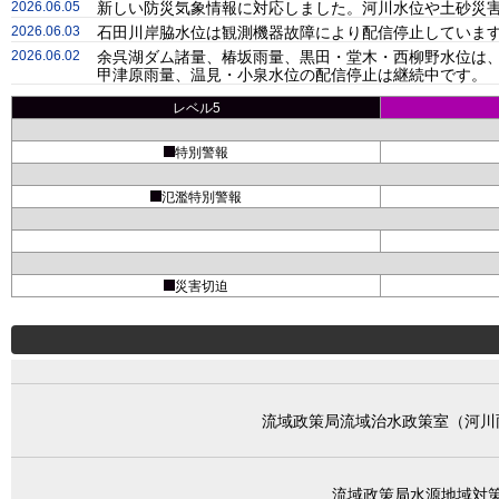
2026.06.05
新しい防災気象情報に対応しました。河川水位や土砂災害
2026.06.03
石田川岸脇水位は観測機器故障により配信停止しています
2026.06.02
余呉湖ダム諸量、椿坂雨量、黒田・堂木・西柳野水位は、
甲津原雨量、温見・小泉水位の配信停止は継続中です。
レベル5
特別警報
氾濫特別警報
災害切迫
流域政策局流域治水政策室（河川
流域政策局水源地域対