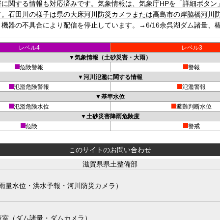
に関する情報も対応済みです。気象情報は、気象庁HPを「詳細ボタン
。石田川の様子は県の大床河川防災カメラまたは高島市の岸脇橋河川防災
機器の不具合により配信を停止しています。→6/16余呉湖ダム諸量、
レベル4
レベル3
▼気象情報（土砂災害・大雨）
危険警報
警報
▼河川氾濫に関する情報
氾濫危険警報
氾濫警報
▼基準水位
氾濫危険水位
避難判断水位
▼土砂災害降雨危険度
危険
警戒
このサイトのお問い合わせ
滋賀県県土整備部
雨量水位・洪水予報・河川防災カメラ）
策室（ダム諸量・ダムカメラ）