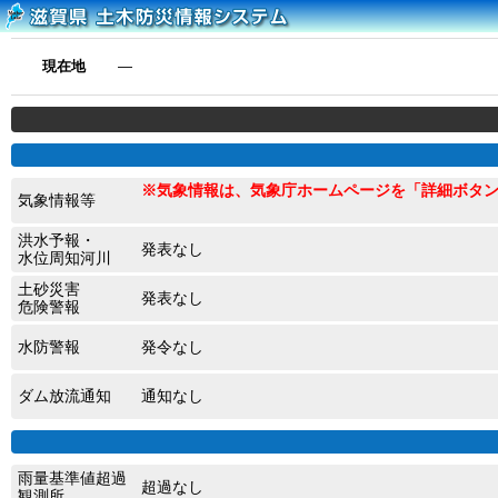
現在地
―
※気象情報は、気象庁ホームページを「詳細ボタ
気象情報等
洪水予報・
発表なし
水位周知河川
土砂災害
発表なし
危険警報
水防警報
発令なし
ダム放流通知
通知なし
雨量基準値超過
超過なし
観測所