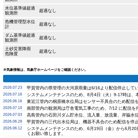
水位基準値超過
超過なし
観測所
危機管理型水位
超過なし
計
ダム基準値超過
超過なし
観測所
土砂災害降雨
超過なし
危険度
※気象情報は、気象庁ホームページをご確認ください。
2026.07.23
甲賀管内の県管理の大河原雨量は6/16より配信停止し
2026.07.16
システムメンテナンスのため、8月4日（火）9-17時
2026.06.16
東近江管内の桐原橋水位局はセンサー不具合のため配信
2026.07.10
南部管内の観測局は庁舎電気工事のため、7/12 に配信
2026.07.03
高島管内の石田川ダム貯水位、流入量、放流量、岸脇水位
2026.06.29
甲賀管内の三代出水位局は、機器不具合のため配信を停
2026.06.12
システムメンテナンスのため、6月19日（金）から6月
くお願い致します。