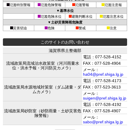
氾濫特別警報
氾濫危険警報
氾濫警報
氾濫注意報
▼基準水位
氾濫危険水位
避難判断水位
氾濫注意水位
▼土砂災害降雨危険度
災害切迫
危険
警戒
注意
このサイトのお問い合わせ
滋賀県県土整備部
電話：077-528-4152
流域政策局流域治水政策室（河川雨量水
FAX：077-528-4904
位・洪水予報・河川防災カメラ）
メール：
ha04@pref.shiga.lg.jp
電話：077-528-4173
流域政策局水源地域対策室（ダム諸量・ダ
FAX：077-523-3613
ムカメラ）
メール：
suigen@pref.shiga.lg.jp
電話：077-528-4192
流域政策局砂防室（砂防雨量・土砂災害危
FAX：077-528-4907
険警報）
メール：
sabo@pref.shiga.lg.jp