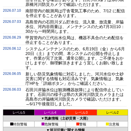
原橋河川防災カメラで確認いただけます。
2026.07.10
南部管内の観測局は庁舎電気工事のため、7/12 に配信
を停止することがあります。
2026.07.03
高島管内の石田川ダム貯水位、流入量、放流量、岸脇
水位、河内谷雨量は、メンテナンスのため7月3日10：
30から一時閉局します。
2026.06.29
甲賀管内の三代出水位局は、機器不具合のため配信を
停止することがあります。
2026.06.12
システムメンテナンスのため、6月19日（金）から6月
20日（土）までの間、本システムの公開を停止しま
す。作業が完了次第、通常公開します。ご不便をおか
けしますが、御理解頂きますよう宜しくお願い致しま
す。
2026.06.05
新しい防災気象情報に対応しました。河川水位や土砂
災害に関する情報も対応済みです。気象情報は、気象
庁HPを「詳細ボタン」からご確認ください。
2026.06.03
石田川岸脇水位は観測機器故障により配信停止してい
ます。石田川の様子は県の大床河川防災カメラまたは
高島市の岸脇橋河川防災カメラで確認いただけます。
→6/17午後復旧しました。
レベル5
レベル4
レベル3
レベル2
▼気象情報（土砂災害・大雨）
特別警報
危険警報
警報
注意報
▼河川氾濫に関する情報