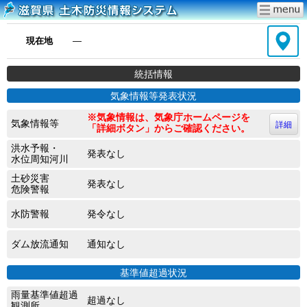
現在地
―
統括情報
気象情報等発表状況
※気象情報は、気象庁ホームページを
気象情報等
詳細
「詳細ボタン」からご確認ください。
洪水予報・
発表なし
水位周知河川
土砂災害
発表なし
危険警報
水防警報
発令なし
ダム放流通知
通知なし
基準値超過状況
雨量基準値超過
超過なし
観測所