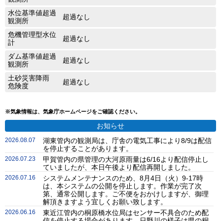
水位基準値超過
超過なし
観測所
危機管理型水位
超過なし
計
ダム基準値超過
超過なし
観測所
土砂災害降雨
超過なし
危険度
※気象情報は、気象庁ホームページをご確認ください。
お知らせ
2026.08.07
湖東管内の観測局は、庁舎の電気工事により8/9は配信
を停止することがあります。
2026.07.23
甲賀管内の県管理の大河原雨量は6/16より配信停止し
ていましたが、本日午後より配信再開しました。
2026.07.16
システムメンテナンスのため、8月4日（火）9-17時
は、本システムの公開を停止します。作業が完了次
第、通常公開します。ご不便をおかけしますが、御理
解頂きますよう宜しくお願い致します。
2026.06.16
東近江管内の桐原橋水位局はセンサー不具合のため配
信を停止する場合があります。日野川の様子は県の桐