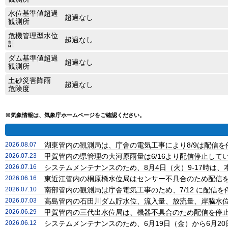
水位基準値超過
超過なし
観測所
危機管理型水位
超過なし
計
ダム基準値超過
超過なし
観測所
土砂災害降雨
超過なし
危険度
※気象情報は、気象庁ホームページをご確認ください。
2026.08.07
湖東管内の観測局は、庁舎の電気工事により8/9は配信
2026.07.23
甲賀管内の県管理の大河原雨量は6/16より配信停止し
2026.07.16
システムメンテナンスのため、8月4日（火）9-17時
2026.06.16
東近江管内の桐原橋水位局はセンサー不具合のため配信
2026.07.10
南部管内の観測局は庁舎電気工事のため、7/12 に配信
2026.07.03
高島管内の石田川ダム貯水位、流入量、放流量、岸脇水位
2026.06.29
甲賀管内の三代出水位局は、機器不具合のため配信を停
2026.06.12
システムメンテナンスのため、6月19日（金）から6月