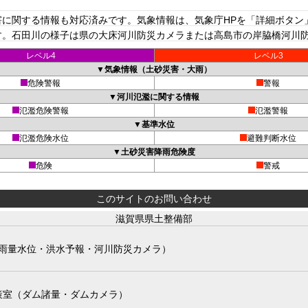
に関する情報も対応済みです。気象情報は、気象庁HPを「詳細ボタン
。石田川の様子は県の大床河川防災カメラまたは高島市の岸脇橋河川防災
レベル4
レベル3
▼気象情報（土砂災害・大雨）
危険警報
警報
▼河川氾濫に関する情報
氾濫危険警報
氾濫警報
▼基準水位
氾濫危険水位
避難判断水位
▼土砂災害降雨危険度
危険
警戒
このサイトのお問い合わせ
滋賀県県土整備部
雨量水位・洪水予報・河川防災カメラ）
策室（ダム諸量・ダムカメラ）