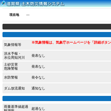
現在地
―
※気象情報は、気象庁ホームページを「詳細ボタ
気象情報等
洪水予報・
発表なし
水位周知河川
土砂災害
発表なし
危険警報
水防警報
発令なし
ダム放流通知
通知なし
雨量基準値超過
超過なし
観測所