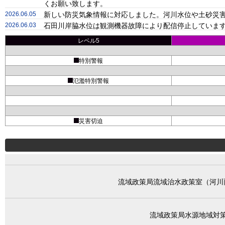
くお願い致します。
2026.06.05
新しい防災気象情報に対応しました。河川水位や土砂災害
2026.06.03
石田川岸脇水位は観測機器故障により配信停止しています
レベル5
特別警報
氾濫特別警報
災害切迫
流域政策局流域治水政策室（河川
流域政策局水源地域対