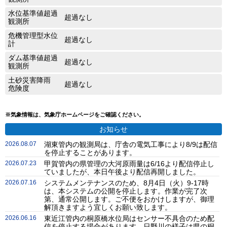
水位基準値超過
超過なし
観測所
危機管理型水位
超過なし
計
ダム基準値超過
超過なし
観測所
土砂災害降雨
超過なし
危険度
※気象情報は、気象庁ホームページをご確認ください。
お知らせ
2026.08.07
湖東管内の観測局は、庁舎の電気工事により8/9は配信
を停止することがあります。
2026.07.23
甲賀管内の県管理の大河原雨量は6/16より配信停止し
ていましたが、本日午後より配信再開しました。
2026.07.16
システムメンテナンスのため、8月4日（火）9-17時
は、本システムの公開を停止します。作業が完了次
第、通常公開します。ご不便をおかけしますが、御理
解頂きますよう宜しくお願い致します。
2026.06.16
東近江管内の桐原橋水位局はセンサー不具合のため配
信を停止する場合があります。日野川の様子は県の桐