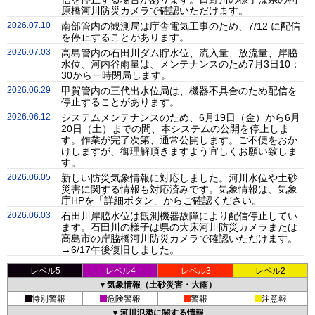
原橋河川防災カメラで確認いただけます。
2026.07.10
南部管内の観測局は庁舎電気工事のため、7/12 に配信
を停止することがあります。
2026.07.03
高島管内の石田川ダム貯水位、流入量、放流量、岸脇
水位、河内谷雨量は、メンテナンスのため7月3日10：
30から一時閉局します。
2026.06.29
甲賀管内の三代出水位局は、機器不具合のため配信を
停止することがあります。
2026.06.12
システムメンテナンスのため、6月19日（金）から6月
20日（土）までの間、本システムの公開を停止しま
す。作業が完了次第、通常公開します。ご不便をおか
けしますが、御理解頂きますよう宜しくお願い致しま
す。
2026.06.05
新しい防災気象情報に対応しました。河川水位や土砂
災害に関する情報も対応済みです。気象情報は、気象
庁HPを「詳細ボタン」からご確認ください。
2026.06.03
石田川岸脇水位は観測機器故障により配信停止してい
ます。石田川の様子は県の大床河川防災カメラまたは
高島市の岸脇橋河川防災カメラで確認いただけます。
→6/17午後復旧しました。
レベル5
レベル4
レベル3
レベル2
▼気象情報（土砂災害・大雨）
特別警報
危険警報
警報
注意報
▼河川氾濫に関する情報