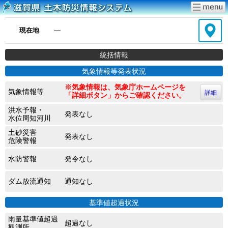
現在地
―
統括情報
気象情報等発表状況
※気象情報は、気象庁ホームページを
気象情報等
詳細
「詳細ボタン」からご確認ください。
洪水予報・
発表なし
水位周知河川
土砂災害
発表なし
危険警報
水防警報
発令なし
ダム放流通知
通知なし
基準値超過状況
雨量基準値超過
超過なし
観測所