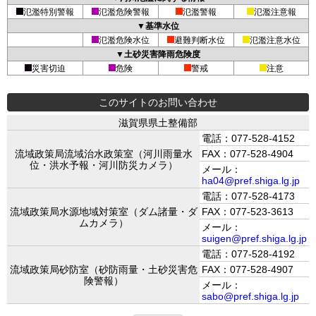
氾濫特別警報
氾濫危険警報
氾濫警報
氾濫注意報
▼基準水位
氾濫危険水位
避難判断水位
氾濫注意水位
▼土砂災害降雨危険度
災害切迫
危険
警戒
注意
このサイトのお問い合わせ
滋賀県県土整備部
電話：077-528-4152
流域政策局流域治水政策室（河川雨量水
FAX：077-528-4904
位・洪水予報・河川防災カメラ）
メール：
ha04@pref.shiga.lg.jp
電話：077-528-4173
流域政策局水源地域対策室（ダム諸量・ダ
FAX：077-523-3613
ムカメラ）
メール：
suigen@pref.shiga.lg.jp
電話：077-528-4192
流域政策局砂防室（砂防雨量・土砂災害危
FAX：077-528-4907
険警報）
メール：
sabo@pref.shiga.lg.jp