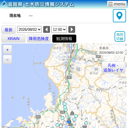
現在地
―
最新
XRAIN
降雨危険度
観測情報
非表示
＋
2026/08/02 12:00
－
凡例・
追加レイヤ