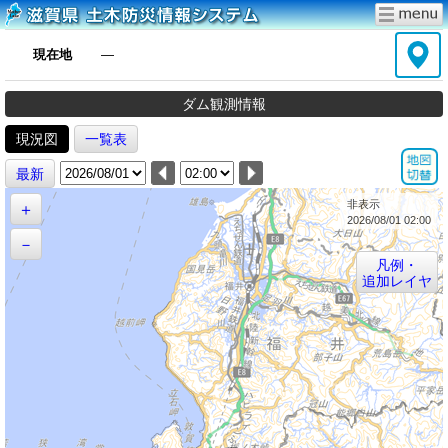
現在地
―
ダム観測情報
現況図
一覧表
最新
非表示
＋
2026/08/01 02:00
－
凡例・
追加レイヤ