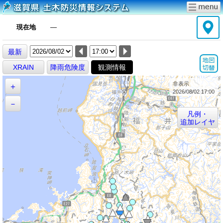
現在地
―
最新
XRAIN
降雨危険度
観測情報
非表示
＋
2026/08/02 17:00
－
凡例・
追加レイヤ