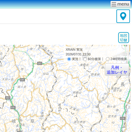
XRAIN 実況
2026/07/31 23:00
｜
｜
実況
60分積算
24時間積算
凡例・
追加レイヤ