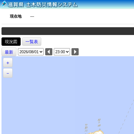
現在地
―
現況図
一覧表
最新
＋
－