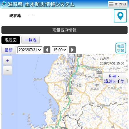
現在地
―
雨量観測情報
現況図
一覧表
最新
非表示
＋
2026/07/31 15:00
－
凡例・
追加レイヤ