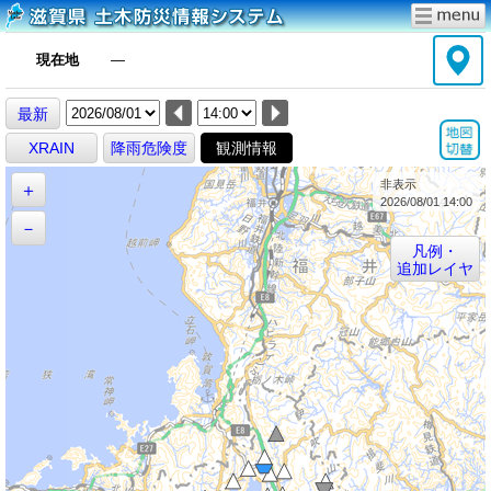
現在地
―
最新
XRAIN
降雨危険度
観測情報
非表示
＋
2026/08/01 14:00
－
凡例・
追加レイヤ