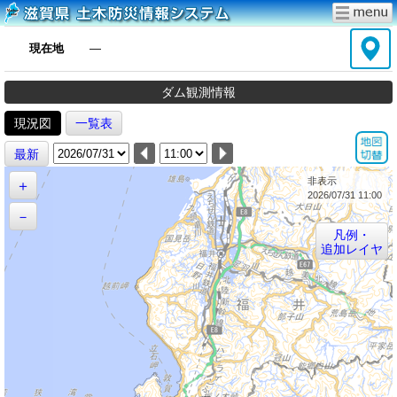
現在地
―
ダム観測情報
現況図
一覧表
最新
非表示
＋
2026/07/31 11:00
－
凡例・
追加レイヤ