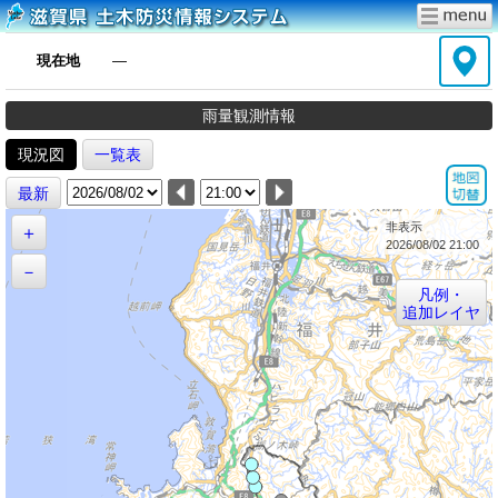
現在地
―
雨量観測情報
現況図
一覧表
最新
非表示
＋
2026/08/02 21:00
－
凡例・
追加レイヤ