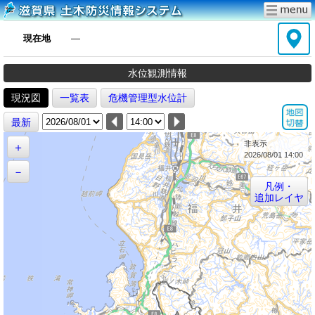
現在地
―
水位観測情報
現況図
一覧表
危機管理型水位計
最新
非表示
＋
2026/08/01 14:00
－
凡例・
追加レイヤ