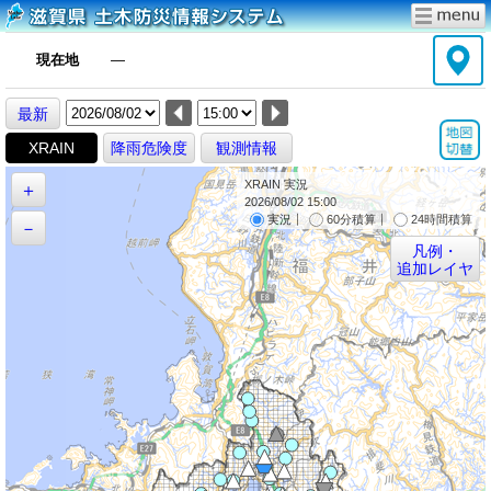
現在地
―
最新
XRAIN
降雨危険度
観測情報
XRAIN 実況
＋
2026/08/02 15:00
｜
｜
実況
60分積算
24時間積算
－
凡例・
追加レイヤ