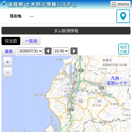
現在地
―
ダム観測情報
現況図
一覧表
最新
非表示
＋
2026/07/31 15:00
－
凡例・
追加レイヤ