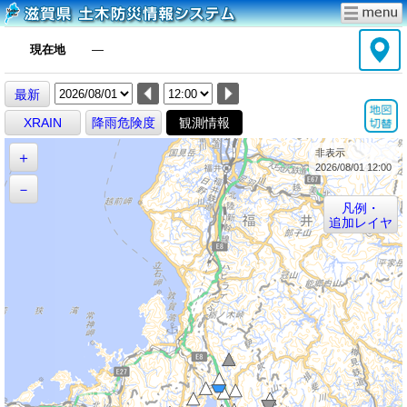
現在地
―
最新
XRAIN
降雨危険度
観測情報
非表示
＋
2026/08/01 12:00
－
凡例・
追加レイヤ