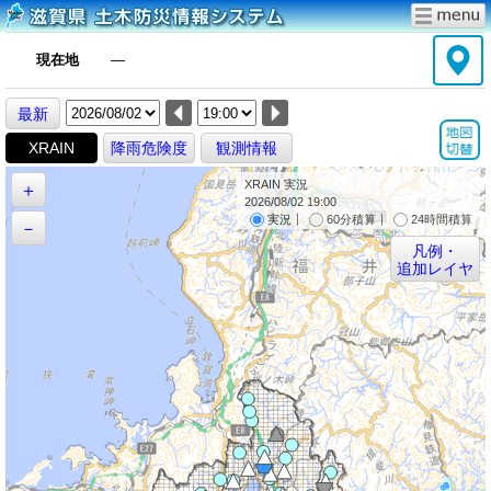
現在地
―
最新
XRAIN
降雨危険度
観測情報
XRAIN 実況
＋
2026/08/02 19:00
｜
｜
実況
60分積算
24時間積算
－
凡例・
追加レイヤ