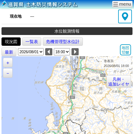
現在地
―
水位観測情報
現況図
一覧表
危機管理型水位計
最新
非表示
＋
2026/08/01 18:00
－
凡例・
追加レイヤ