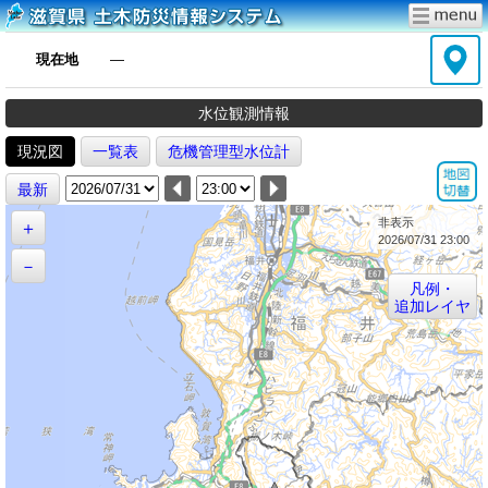
現在地
―
水位観測情報
現況図
一覧表
危機管理型水位計
最新
非表示
＋
2026/07/31 23:00
－
凡例・
追加レイヤ