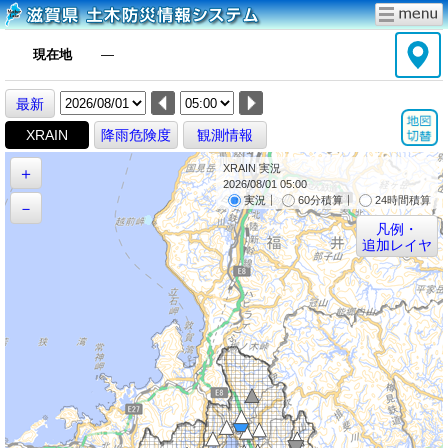
現在地
―
最新
XRAIN
降雨危険度
観測情報
XRAIN 実況
＋
2026/08/01 05:00
｜
｜
実況
60分積算
24時間積算
－
凡例・
追加レイヤ