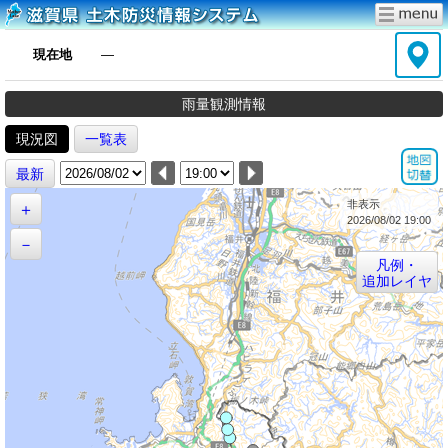
現在地
―
雨量観測情報
現況図
一覧表
最新
非表示
＋
2026/08/02 19:00
－
凡例・
追加レイヤ