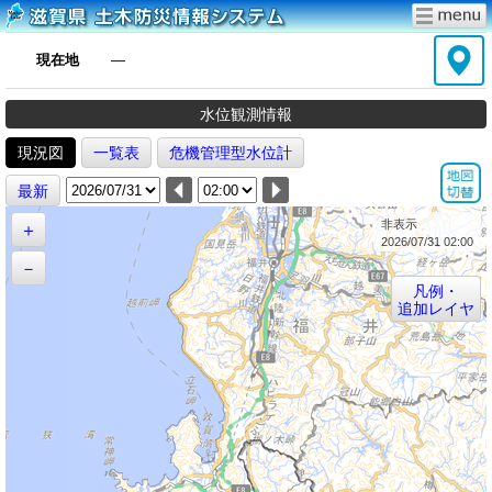
現在地
―
水位観測情報
現況図
一覧表
危機管理型水位計
最新
非表示
＋
2026/07/31 02:00
－
凡例・
追加レイヤ