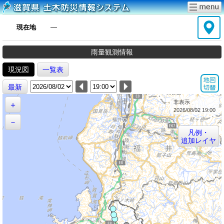
現在地
―
雨量観測情報
現況図
一覧表
最新
非表示
＋
2026/08/02 19:00
－
凡例・
追加レイヤ