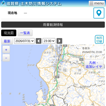
現在地
―
雨量観測情報
現況図
一覧表
最新
非表示
＋
2026/07/31 23:00
－
凡例・
追加レイヤ