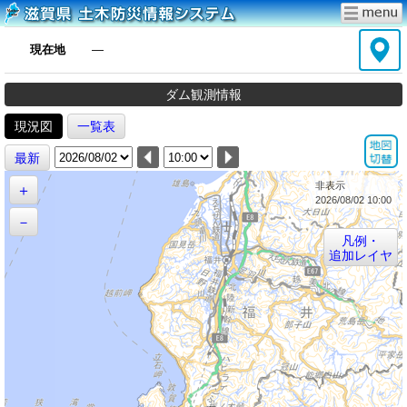
現在地
―
ダム観測情報
現況図
一覧表
最新
非表示
＋
2026/08/02 10:00
－
凡例・
追加レイヤ