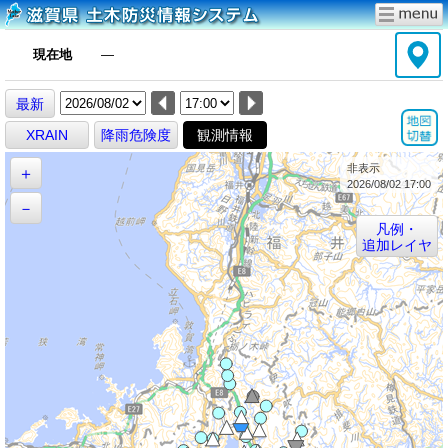
現在地
―
最新
XRAIN
降雨危険度
観測情報
非表示
＋
2026/08/02 17:00
－
凡例・
追加レイヤ