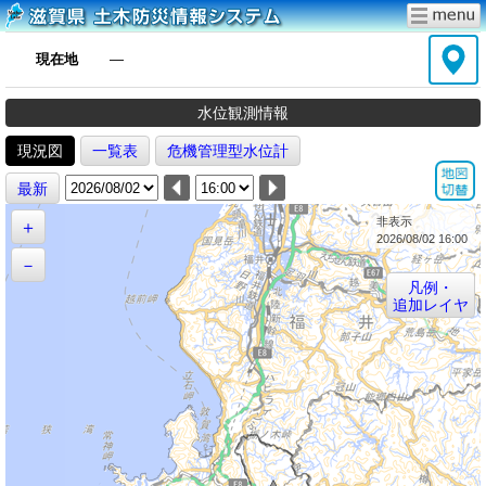
現在地
―
水位観測情報
現況図
一覧表
危機管理型水位計
最新
非表示
＋
2026/08/02 16:00
－
凡例・
追加レイヤ