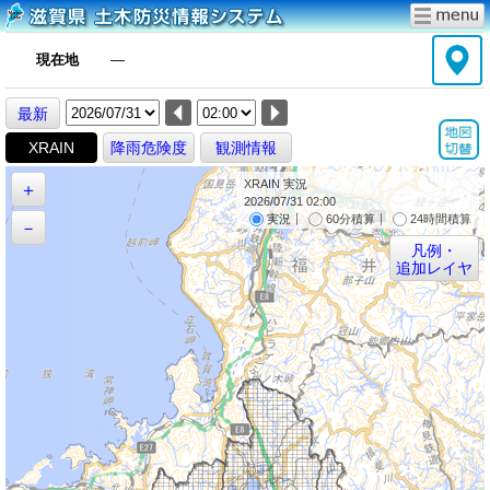
現在地
―
最新
XRAIN
降雨危険度
観測情報
XRAIN 実況
＋
2026/07/31 02:00
｜
｜
実況
60分積算
24時間積算
－
凡例・
追加レイヤ