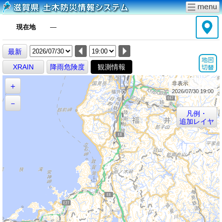
現在地
―
最新
XRAIN
降雨危険度
観測情報
非表示
＋
2026/07/30 19:00
－
凡例・
追加レイヤ