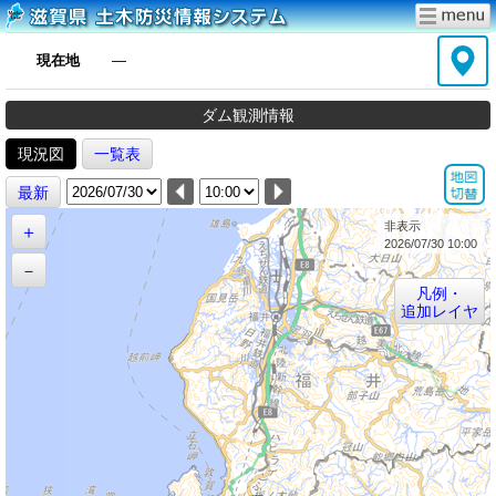
現在地
―
ダム観測情報
現況図
一覧表
最新
非表示
＋
2026/07/30 10:00
－
凡例・
追加レイヤ