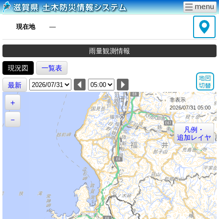
現在地
―
雨量観測情報
現況図
一覧表
最新
非表示
＋
2026/07/31 05:00
－
凡例・
追加レイヤ