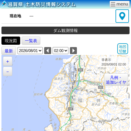
現在地
―
ダム観測情報
現況図
一覧表
最新
非表示
＋
2026/08/01 02:00
－
凡例・
追加レイヤ