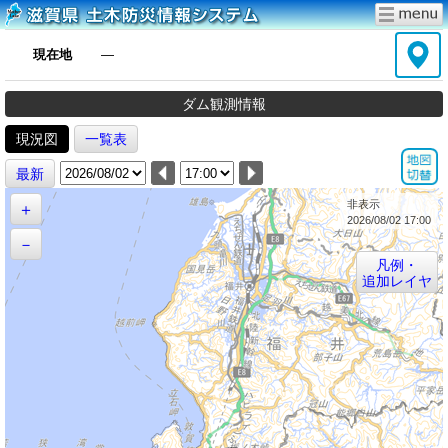
現在地
―
ダム観測情報
現況図
一覧表
最新
非表示
＋
2026/08/02 17:00
－
凡例・
追加レイヤ