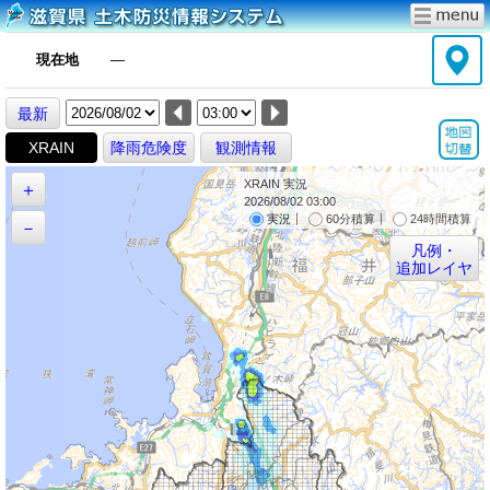
現在地
―
最新
XRAIN
降雨危険度
観測情報
XRAIN 実況
＋
2026/08/02 03:00
｜
｜
実況
60分積算
24時間積算
－
凡例・
追加レイヤ