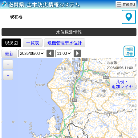
現在地
―
水位観測情報
現況図
一覧表
危機管理型水位計
最新
非表示
＋
2026/08/03 11:00
－
凡例・
追加レイヤ