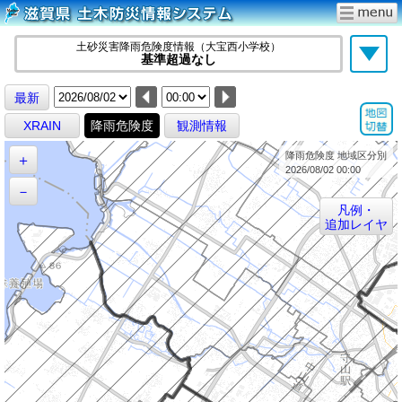
土砂災害降雨危険度情報（大宝西小学校）
基準超過なし
最新
XRAIN
降雨危険度
観測情報
降雨危険度 地域区分別
＋
2026/08/02 00:00
－
凡例・
追加レイヤ