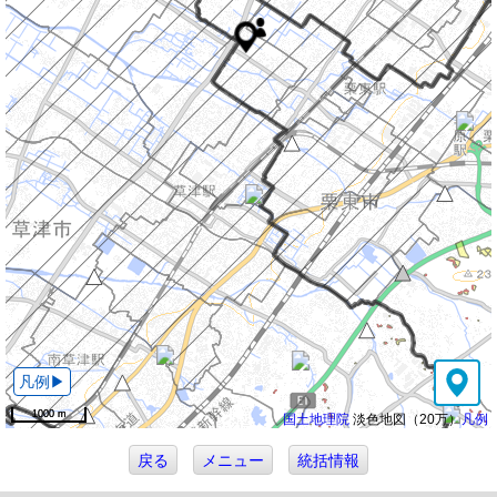
1000 m
1000 m
国土地理院
淡色地図（20万）
凡例
戻る
メニュー
統括情報