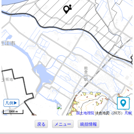
1000 m
1000 m
国土地理院
淡色地図（20万）
凡例
戻る
メニュー
統括情報