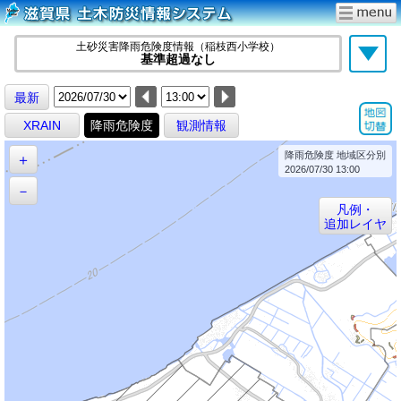
土砂災害降雨危険度情報（稲枝西小学校）
基準超過なし
最新
XRAIN
降雨危険度
観測情報
降雨危険度 地域区分別
＋
2026/07/30 13:00
－
凡例・
追加レイヤ