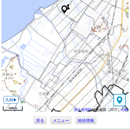
1000 m
1000 m
国土地理院
淡色地図（20万）
凡例
戻る
メニュー
統括情報