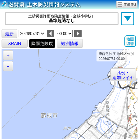
土砂災害降雨危険度情報（金城小学校）
基準超過なし
最新
XRAIN
降雨危険度
観測情報
降雨危険度 地域区分別
＋
2026/07/31 00:00
－
凡例・
追加レイヤ