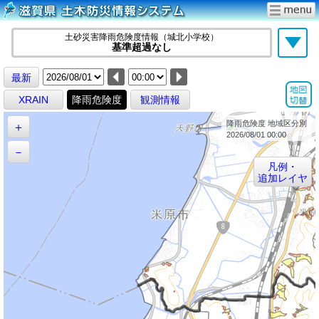
土砂災害降雨危険度情報（城北小学校）
基準超過なし
最新
XRAIN
降雨危険度
観測情報
降雨危険度 地域区分別
＋
2026/08/01 00:00
－
凡例・
追加レイヤ