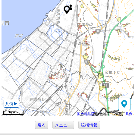
1000 m
1000 m
国土地理院
淡色地図（20万）
凡例
戻る
メニュー
統括情報