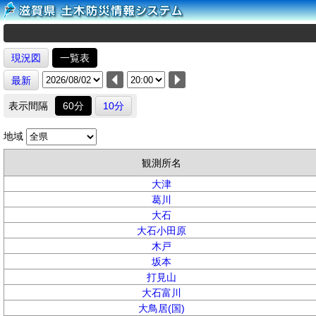
現況図
一覧表
最新
表示間隔
60分
10分
地域
観測所名
大津
葛川
大石
大石小田原
木戸
坂本
打見山
大石富川
大鳥居(国)