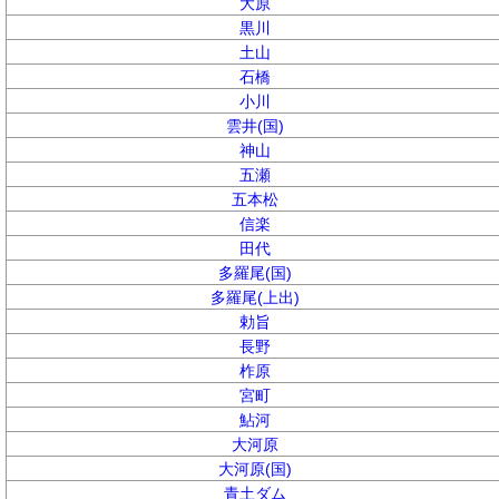
大原
黒川
土山
石橋
小川
雲井(国)
神山
五瀬
五本松
信楽
田代
多羅尾(国)
多羅尾(上出)
勅旨
長野
柞原
宮町
鮎河
大河原
大河原(国)
青土ダム