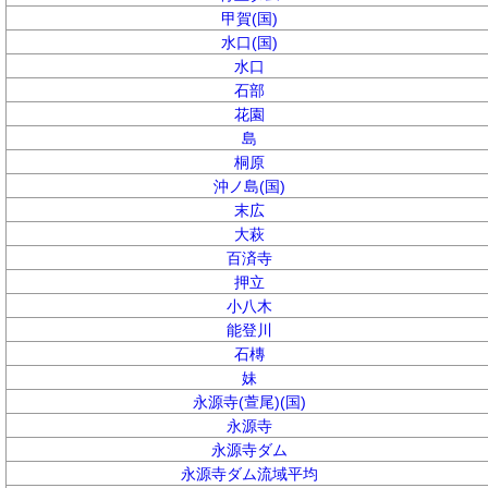
甲賀(国)
水口(国)
水口
石部
花園
島
桐原
沖ノ島(国)
末広
大萩
百済寺
押立
小八木
能登川
石槫
妹
永源寺(萱尾)(国)
永源寺
永源寺ダム
永源寺ダム流域平均