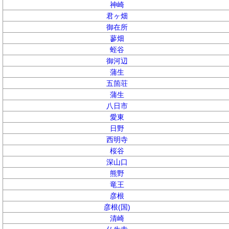
神崎
君ヶ畑
御在所
蓼畑
蛭谷
御河辺
蒲生
五箇荘
蒲生
八日市
愛東
日野
西明寺
桜谷
深山口
熊野
竜王
彦根
彦根(国)
清崎