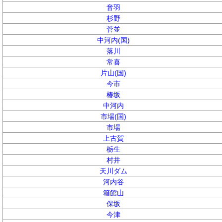
音羽
杉野
菅並
中河内(国)
落川
常喜
片山(国)
今市
椿坂
中河内
市場(国)
市場
上古賀
栃生
村井
天川ダム
河内谷
箱館山
保坂
今津