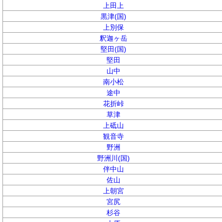
上田上
黒津(国)
上別保
釈迦ヶ岳
堅田(国)
堅田
山中
南小松
途中
花折峠
草津
上砥山
観音寺
野洲
野洲川(国)
伴中山
佐山
上朝宮
宮尻
杉谷