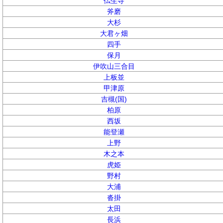
仏生寺
斧磨
大杉
大君ヶ畑
四手
保月
伊吹山三合目
上板並
甲津原
吉槻(国)
柏原
西坂
能登瀬
上野
木之本
虎姫
野村
大浦
沓掛
太田
長浜