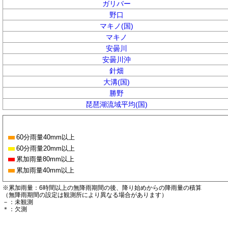
ガリバー
野口
マキノ(国)
マキノ
安曇川
安曇川沖
針畑
大溝(国)
勝野
琵琶湖流域平均(国)
60分雨量40mm以上
60分雨量20mm以上
累加雨量80mm以上
累加雨量40mm以上
※累加雨量：6時間以上の無降雨期間の後、降り始めからの降雨量の積算
（無降雨期間の設定は観測所により異なる場合があります）
－：未観測
＊：欠測